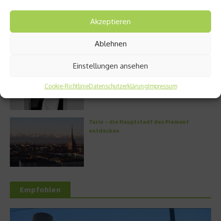
Kann man Hunde vegan ernähren?
Akzeptieren
Ablehnen
Einstellungen ansehen
Griechische Kochkunst in Athen: Das Makris
Athens by Domes
Cookie-Richtlinie
Datenschutzerklärung
Impressum
Turin – die Hauptstadt des Piemont
entdecken
Empfohlen