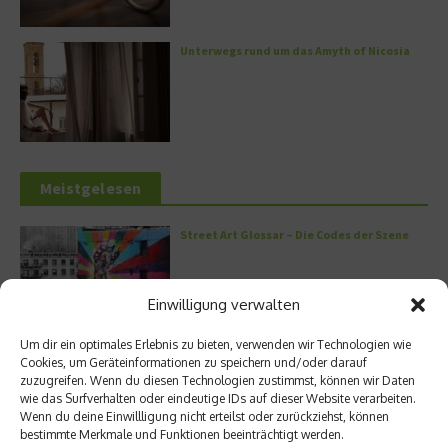
Unterwegs rund um das Amyth of Nicosia
Meistgelesen
Street Art Glossar – Die Codes der Szene
Einwilligung verwalten
Um dir ein optimales Erlebnis zu bieten, verwenden wir Technologien wie
Architektur: Verrückte Häuser
Cookies, um Geräteinformationen zu speichern und/oder darauf
zuzugreifen. Wenn du diesen Technologien zustimmst, können wir Daten
wie das Surfverhalten oder eindeutige IDs auf dieser Website verarbeiten.
Wenn du deine Einwillligung nicht erteilst oder zurückziehst, können
bestimmte Merkmale und Funktionen beeinträchtigt werden.