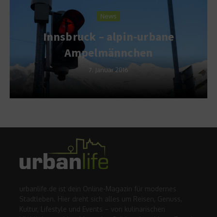
News
Innsbruck – alpin-urbane
Ampelmännchen
7. Januar 2016
urbanlife.de ist dein Online-Magazin für modernes
Stadtleben. Hier dreht sich alles um Reisen, Genuss,
Kultur, Lifestyle und Events – von kulinarischen