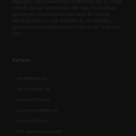
Highlights und inspirierenden Städtereisen bis zu Trends
in Mode, Design und Wohnen. Mit Tipps für Ausflüge,
spannenden Eventberichten und Ideen für stilvolle
Alltagsgestaltung zeigt Urbanlife.de, wie vielfältig,
genussvoll und inspirierend das Leben in der Stadt sein
kann.
Partner
netzathleten.de
gesuendernet.de
worldsoffood.de
businessandmore.de
planetoftech.de
fast-and-luxurious.com