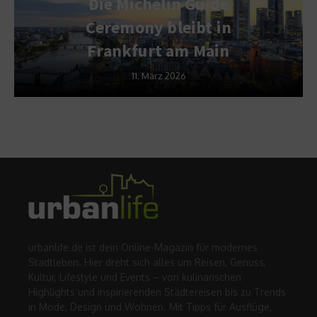
Die Michelin Guide
Ceremony bleibt in
Frankfurt am Main
11. März 2026
urbanlife.de ist dein Online-Magazin für modernes
Stadtleben. Hier dreht sich alles um Reisen, Genuss,
Kultur, Lifestyle und Events – von kulinarischen
Highlights und inspirierenden Städtereisen bis zu Trends
in Mode, Design und Wohnen. Mit Tipps für Ausflüge,