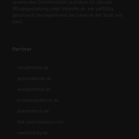
spannenden Eventberichten und Ideen für stilvolle
Alltagsgestaltung zeigt Urbanlife.de, wie vielfältig,
genussvoll und inspirierend das Leben in der Stadt sein
kann.
Partner
netzathleten.de
gesuendernet.de
worldsoffood.de
businessandmore.de
planetoftech.de
fast-and-luxurious.com
newfoodcity.de