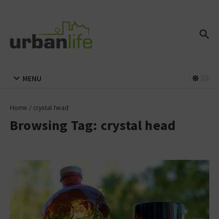
Zum Inhalt springen
MENU
Home
/
crystal head
Browsing Tag: crystal head