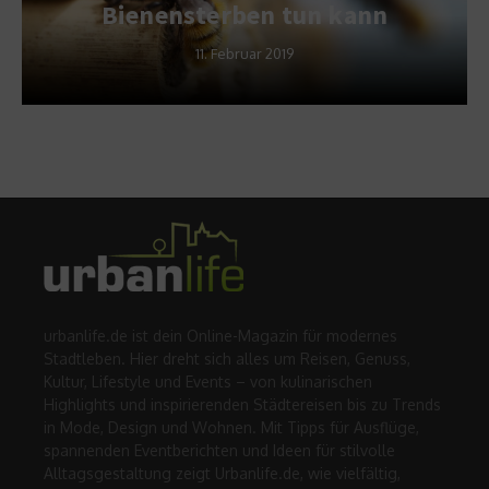
Bienensterben tun kann
11. Februar 2019
urbanlife.de ist dein Online-Magazin für modernes
Stadtleben. Hier dreht sich alles um Reisen, Genuss,
Kultur, Lifestyle und Events – von kulinarischen
Highlights und inspirierenden Städtereisen bis zu Trends
in Mode, Design und Wohnen. Mit Tipps für Ausflüge,
spannenden Eventberichten und Ideen für stilvolle
Alltagsgestaltung zeigt Urbanlife.de, wie vielfältig,