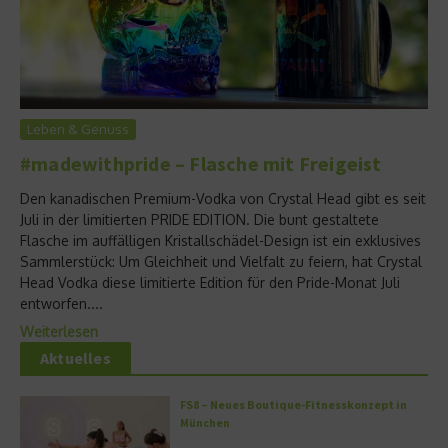
Leben & Genuss
#madewithpride – Flasche mit Freigeist
Den kanadischen Premium-Vodka von Crystal Head gibt es seit
Juli in der limitierten PRIDE EDITION. Die bunt gestaltete
Flasche im auffälligen Kristallschädel-Design ist ein exklusives
Sammlerstück: Um Gleichheit und Vielfalt zu feiern, hat Crystal
Head Vodka diese limitierte Edition für den Pride-Monat Juli
entworfen....
Weiterlesen
Aktuelles
FS8 – Neues Boutique-Fitnesskonzept in
München