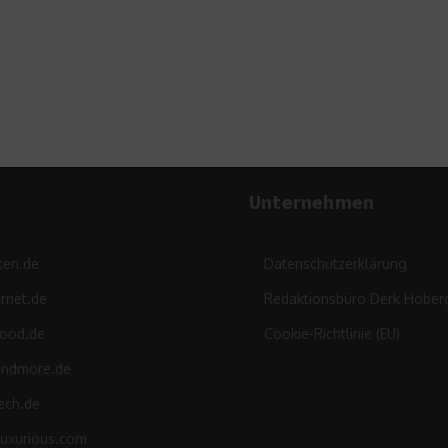
Tempel
19. Februar 2023
Unternehmen
ten.de
Datenschutzerklärung
rnet.de
Redaktionsbüro Derk Hober
food.de
Cookie-Richtlinie (EU)
andmore.de
ech.de
luxurious.com