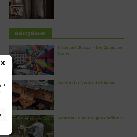
Meistgelesen
Street Art Glossar – Die Codes der
Szene
Architektur: Verrückte Häuser
auf
t,
en
Kann man Hunde vegan ernähren?