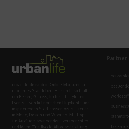
Partner
netzathle
urbanlife.de ist dein Online-Magazin für
gesuende
modernes Stadtleben. Hier dreht sich alles
worldsof
um Reisen, Genuss, Kultur, Lifestyle und
Events – von kulinarischen Highlights und
business
inspirierenden Städtereisen bis zu Trends
in Mode, Design und Wohnen. Mit Tipps
planetoft
für Ausflüge, spannenden Eventberichten
fast-and-
und Ideen für stilvolle Alltagsgestaltung