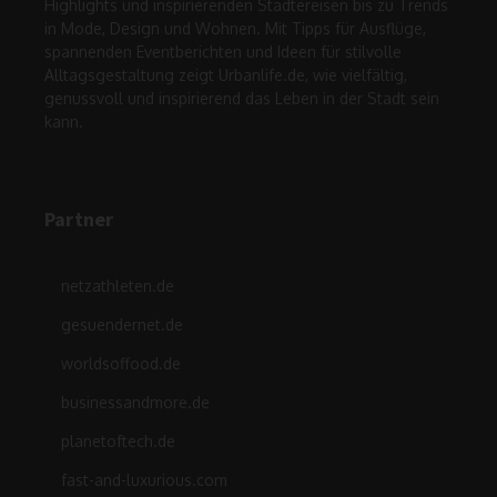
Highlights und inspirierenden Städtereisen bis zu Trends
in Mode, Design und Wohnen. Mit Tipps für Ausflüge,
spannenden Eventberichten und Ideen für stilvolle
Alltagsgestaltung zeigt Urbanlife.de, wie vielfältig,
genussvoll und inspirierend das Leben in der Stadt sein
kann.
Partner
netzathleten.de
gesuendernet.de
worldsoffood.de
businessandmore.de
planetoftech.de
fast-and-luxurious.com