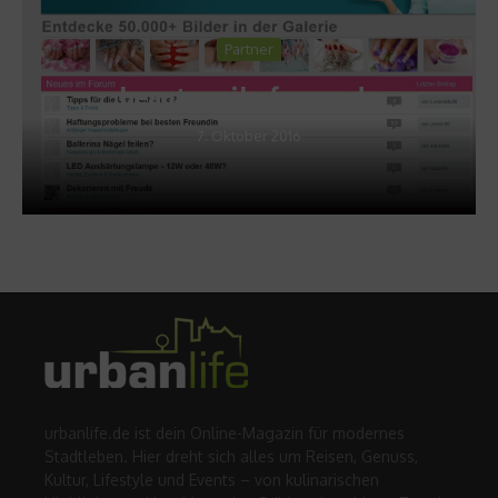
Partner
beautynails-forum.de
7. Oktober 2016
urbanlife.de ist dein Online-Magazin für modernes
Stadtleben. Hier dreht sich alles um Reisen, Genuss,
Kultur, Lifestyle und Events – von kulinarischen