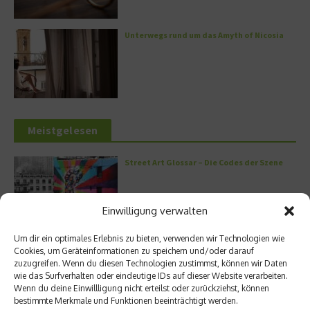
Unterwegs rund um das Amyth of Nicosia
Meistgelesen
Street Art Glossar – Die Codes der Szene
Einwilligung verwalten
Um dir ein optimales Erlebnis zu bieten, verwenden wir Technologien wie
Architektur: Verrückte Häuser
Cookies, um Geräteinformationen zu speichern und/oder darauf
zuzugreifen. Wenn du diesen Technologien zustimmst, können wir Daten
wie das Surfverhalten oder eindeutige IDs auf dieser Website verarbeiten.
Wenn du deine Einwillligung nicht erteilst oder zurückziehst, können
bestimmte Merkmale und Funktionen beeinträchtigt werden.