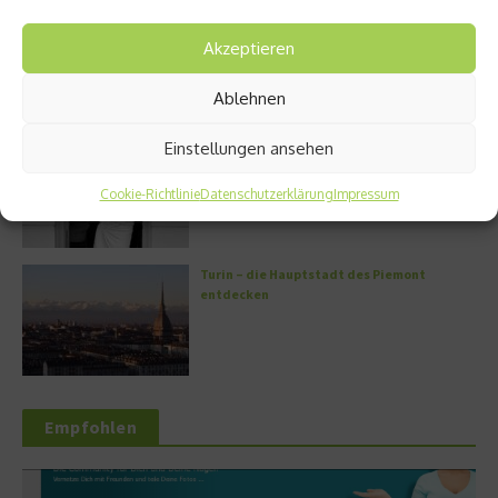
Kann man Hunde vegan ernähren?
Akzeptieren
Ablehnen
Einstellungen ansehen
Griechische Kochkunst in Athen: Das Makris
Athens by Domes
Cookie-Richtlinie
Datenschutzerklärung
Impressum
Turin – die Hauptstadt des Piemont
entdecken
Empfohlen