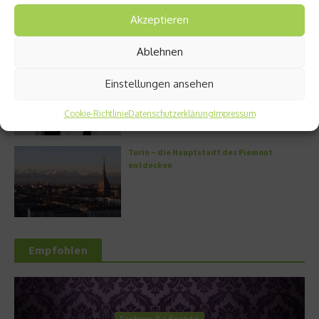
Akzeptieren
Ablehnen
Griechische Kochkunst in Athen: Das Makris
Einstellungen ansehen
Athens by Domes
Cookie-Richtlinie
Datenschutzerklärung
Impressum
Turin – die Hauptstadt des Piemont
entdecken
Empfohlen
Fashion & Lifestyle