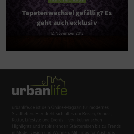
Tapetenwechsel gefällig? Es
geht auch exklusiv
12. November 2013
urbanlife.de ist dein Online-Magazin für modernes
Stadtleben. Hier dreht sich alles um Reisen, Genuss,
Kultur, Lifestyle und Events – von kulinarischen
Highlights und inspirierenden Städtereisen bis zu Trends
in Mode, Design und Wohnen. Mit Tipps für Ausflüge,