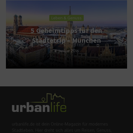
Leben & Genuss
5 Geheimtipps für den
Städtetrip – München
4. Januar 2016
urbanlife.de ist dein Online-Magazin für modernes
Stadtleben. Hier dreht sich alles um Reisen, Genuss,