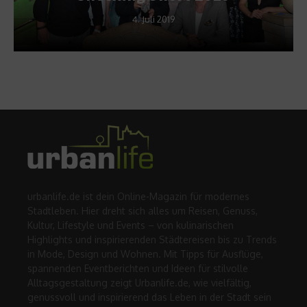
4. Juli 2019
urbanlife.de ist dein Online-Magazin für modernes
Stadtleben. Hier dreht sich alles um Reisen, Genuss,
Kultur, Lifestyle und Events – von kulinarischen
Highlights und inspirierenden Städtereisen bis zu Trends
in Mode, Design und Wohnen. Mit Tipps für Ausflüge,
spannenden Eventberichten und Ideen für stilvolle
Alltagsgestaltung zeigt Urbanlife.de, wie vielfältig,
genussvoll und inspirierend das Leben in der Stadt sein