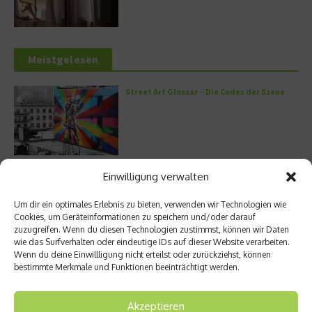
Meistgelesen
Street Art Glossar – Die Codes der Szene
Architektur: Verrückte Häuser
Einwilligung verwalten
Um dir ein optimales Erlebnis zu bieten, verwenden wir Technologien wie
Cookies, um Geräteinformationen zu speichern und/oder darauf
zuzugreifen. Wenn du diesen Technologien zustimmst, können wir Daten
wie das Surfverhalten oder eindeutige IDs auf dieser Website verarbeiten.
Kann man Hunde vegan ernähren?
Wenn du deine Einwillligung nicht erteilst oder zurückziehst, können
bestimmte Merkmale und Funktionen beeinträchtigt werden.
Akzeptieren