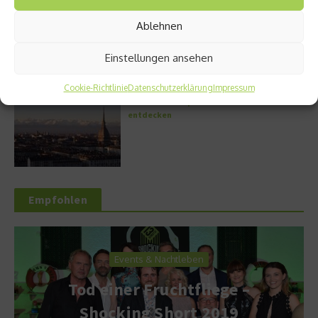
Griechische Kochkunst in Athen: Das Makris
Ablehnen
Athens by Domes
Einstellungen ansehen
Cookie-Richtlinie
Datenschutzerklärung
Impressum
Turin – die Hauptstadt des Piemont
entdecken
Empfohlen
Events & Nachtleben
Tod einer Fruchtfliege –
Shocking Short 2019