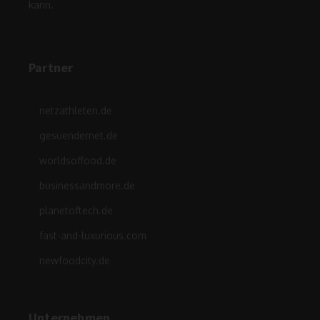
kann.
Partner
netzathleten.de
gesuendernet.de
worldsoffood.de
businessandmore.de
planetoftech.de
fast-and-luxurious.com
newfoodcity.de
Unternehmen