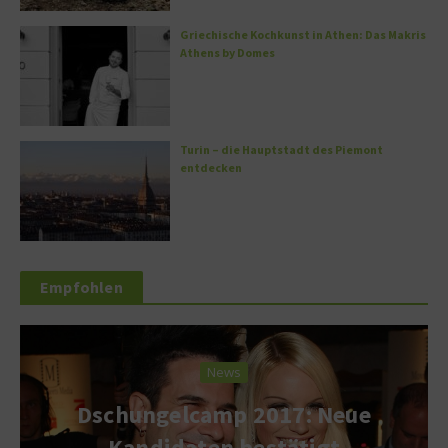
Griechische Kochkunst in Athen: Das Makris
Athens by Domes
Turin – die Hauptstadt des Piemont
entdecken
Empfohlen
News
Dschungelcamp 2017: Neue
Kandidaten bestätigt