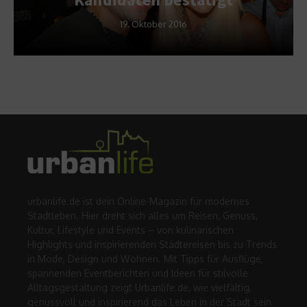
19. Oktober 2016
urbanlife.de ist dein Online-Magazin für modernes
Stadtleben. Hier dreht sich alles um Reisen, Genuss,
Kultur, Lifestyle und Events – von kulinarischen
Highlights und inspirierenden Städtereisen bis zu Trends
in Mode, Design und Wohnen. Mit Tipps für Ausflüge,
spannenden Eventberichten und Ideen für stilvolle
Alltagsgestaltung zeigt Urbanlife.de, wie vielfältig,
genussvoll und inspirierend das Leben in der Stadt sein