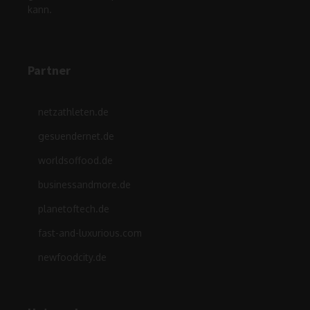
kann.
Partner
netzathleten.de
gesuendernet.de
worldsoffood.de
businessandmore.de
planetoftech.de
fast-and-luxurious.com
newfoodcity.de