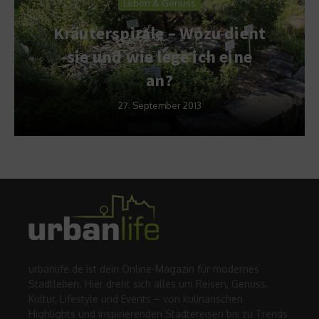
Leben & Genuss
Kräuterspirale – Wozu dient
sie und wie lege ich eine
an?
27. September 2013
urbanlife.de ist dein Online-Magazin für modernes
Stadtleben. Hier dreht sich alles um Reisen, Genuss,
Kultur, Lifestyle und Events – von kulinarischen
Highlights und inspirierenden Städtereisen bis zu Trends