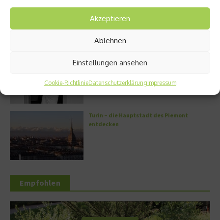
Kann man Hunde vegan ernähren?
Akzeptieren
Ablehnen
Griechische Kochkunst in Athen: Das Makris
Einstellungen ansehen
Athens by Domes
Cookie-Richtlinie
Datenschutzerklärung
Impressum
Turin – die Hauptstadt des Piemont
entdecken
Empfohlen