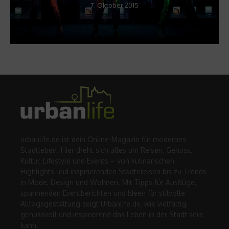
7. Oktober 2015
urbanlife.de ist dein Online-Magazin für modernes
Stadtleben. Hier dreht sich alles um Reisen, Genuss,
Kultur, Lifestyle und Events – von kulinarischen
Highlights und inspirierenden Städtereisen bis zu Trends
in Mode, Design und Wohnen. Mit Tipps für Ausflüge,
spannenden Eventberichten und Ideen für stilvolle
Alltagsgestaltung zeigt Urbanlife.de, wie vielfältig,
genussvoll und inspirierend das Leben in der Stadt sein
kann.