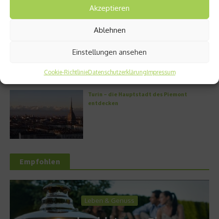
Akzeptieren
Ablehnen
Griechische Kochkunst in Athen: Das Makris
Athens by Domes
Einstellungen ansehen
Cookie-Richtlinie
Datenschutzerklärung
Impressum
Turin – die Hauptstadt des Piemont
entdecken
Empfohlen
Leben & Genuss