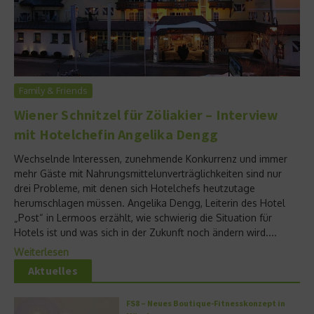
Family & Friends
Wiener Schnitzel für Zöliakier – Interview
mit Hotelchefin Angelika Dengg
Wechselnde Interessen, zunehmende Konkurrenz und immer
mehr Gäste mit Nahrungsmittelunverträglichkeiten sind nur
drei Probleme, mit denen sich Hotelchefs heutzutage
herumschlagen müssen. Angelika Dengg, Leiterin des Hotel
„Post“ in Lermoos erzählt, wie schwierig die Situation für
Hotels ist und was sich in der Zukunft noch ändern wird....
Weiterlesen
Aktuelles
FS8 – Neues Boutique-Fitnesskonzept in