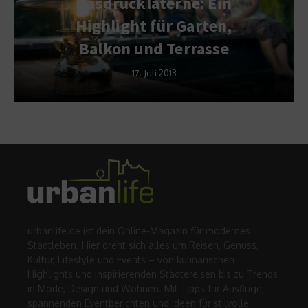
Gasdrucklaterne: Ein
Highlight für Garten,
Balkon und Terrasse
17. Juli 2013
urbanlife.de ist dein Online-Magazin für modernes
Stadtleben. Hier dreht sich alles um Reisen, Genuss,
Kultur, Lifestyle und Events – von kulinarischen
Highlights und inspirierenden Städtereisen bis zu Trends
in Mode, Design und Wohnen. Mit Tipps für Ausflüge,
spannenden Eventberichten und Ideen für stilvolle