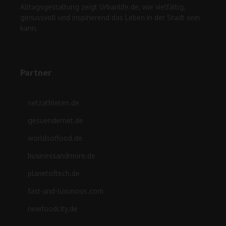
Alltagsgestaltung zeigt Urbanlife.de, wie vielfältig,
genussvoll und inspirierend das Leben in der Stadt sein
kann.
Partner
netzathleten.de
gesuendernet.de
worldsoffood.de
businessandmore.de
planetoftech.de
fast-and-luxurious.com
newfoodcity.de