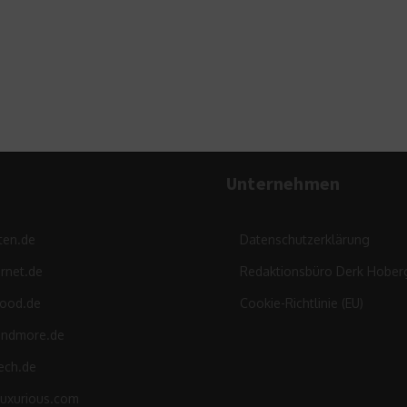
Streetart in Kreuzberg
20. November 2015
Unternehmen
ten.de
Datenschutzerklärung
rnet.de
Redaktionsbüro Derk Hober
food.de
Cookie-Richtlinie (EU)
andmore.de
ech.de
luxurious.com