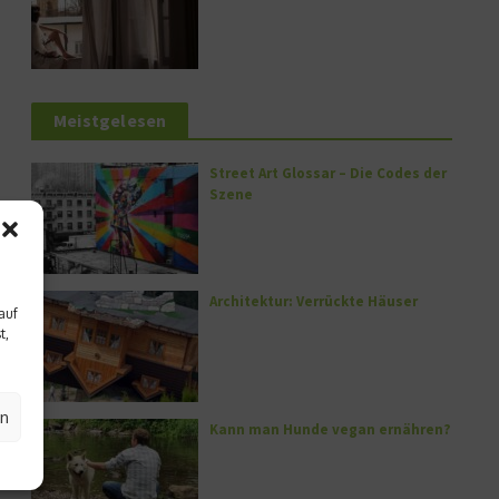
Meistgelesen
Street Art Glossar – Die Codes der
Szene
Architektur: Verrückte Häuser
auf
t,
en
Kann man Hunde vegan ernähren?