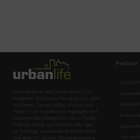
Partner
netzathle
urbanlife.de ist dein Online-Magazin für
gesuende
modernes Stadtleben. Hier dreht sich alles
worldsof
um Reisen, Genuss, Kultur, Lifestyle und
Events – von kulinarischen Highlights und
business
inspirierenden Städtereisen bis zu Trends
in Mode, Design und Wohnen. Mit Tipps
planetoft
für Ausflüge, spannenden Eventberichten
fast-and-
und Ideen für stilvolle Alltagsgestaltung