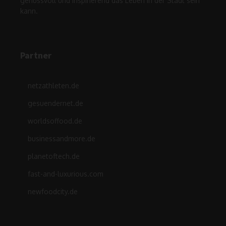
genussvoll und inspirierend das Leben in der Stadt sein
kann.
Partner
netzathleten.de
gesuendernet.de
worldsoffood.de
businessandmore.de
planetoftech.de
fast-and-luxurious.com
newfoodcity.de