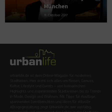
München
11. Oktober 2017
urbanlife.de ist dein Online-Magazin für modernes
Stadtleben. Hier dreht sich alles um Reisen, Genuss,
Kultur, Lifestyle und Events – von kulinarischen
Highlights und inspirierenden Städtereisen bis zu Trends
in Mode, Design und Wohnen. Mit Tipps für Ausflüge,
spannenden Eventberichten und Ideen für stilvolle
Alltagsgestaltung zeigt Urbanlife.de, wie vielfältig,